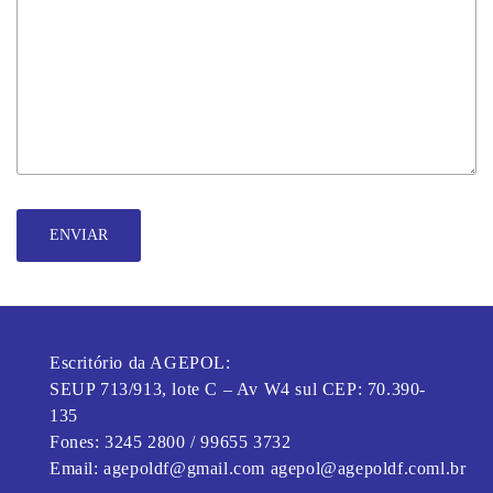
ENVIAR
Escritório da AGEPOL:
SEUP 713/913, lote C – Av W4 sul CEP: 70.390-
135
Fones: 3245 2800 / 99655 3732
Email: agepoldf@gmail.com agepol@agepoldf.coml.br